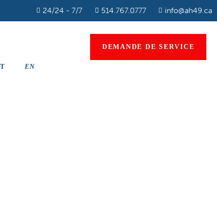
24/24 - 7/7
514.767.0777
info@ah49.ca
DEMANDE DE SERVICE
T
EN